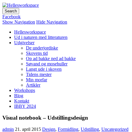
Hellesworkspace
Facebook
Show Navigation
Hide Navigation
Hellesworkspace
Ud i naturen med litteraturen
Udgivelser
De underjordiske
Skovens tid
Op ad bakke ned ad bakke
Søvand og mosehuller
Langt ude i skoven
Tidens mester
Min morfar
Artikler
Workshops
Blog
Kontakt
IBBY 2024
Visual notebook – Udstillingsdesign
admin
21. april 2015
Design
,
Formidling
,
Udstilling
,
Uncategorized