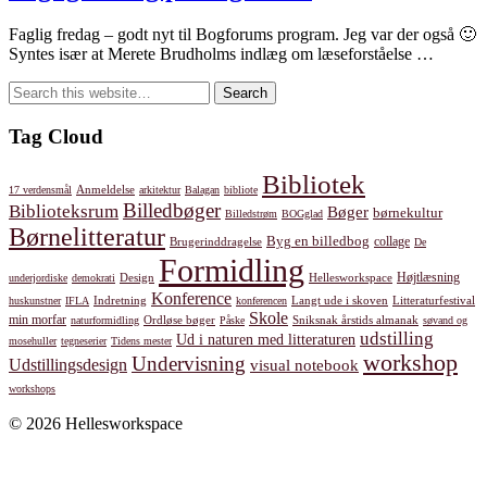
Faglig fredag – godt nyt til Bogforums program. Jeg var der også 🙂
Syntes især at Merete Brudholms indlæg om læseforståelse …
Tag Cloud
Bibliotek
Anmeldelse
17 verdensmål
arkitektur
Balagan
bibliote
Billedbøger
Biblioteksrum
Bøger
børnekultur
Billedstrøm
BOGglad
Børnelitteratur
Byg en billedbog
collage
Brugerinddragelse
De
Formidling
Design
Hellesworkspace
Højtlæsning
underjordiske
demokrati
Konference
Indretning
Langt ude i skoven
Litteraturfestival
huskunstner
IFLA
konferencen
Skole
min morfar
Ordløse bøger
Sniksnak årstids almanak
naturformidling
Påske
søvand og
udstilling
Ud i naturen med litteraturen
mosehuller
tegneserier
Tidens mester
workshop
Undervisning
Udstillingsdesign
visual notebook
workshops
© 2026 Hellesworkspace