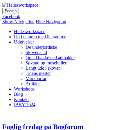
Hellesworkspace
Facebook
Show Navigation
Hide Navigation
Hellesworkspace
Ud i naturen med litteraturen
Udgivelser
De underjordiske
Skovens tid
Op ad bakke ned ad bakke
Søvand og mosehuller
Langt ude i skoven
Tidens mester
Min morfar
Artikler
Workshops
Blog
Kontakt
IBBY 2024
Faglig fredag på Bogforum