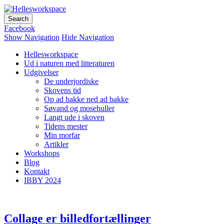
Hellesworkspace
Facebook
Show Navigation
Hide Navigation
Hellesworkspace
Ud i naturen med litteraturen
Udgivelser
De underjordiske
Skovens tid
Op ad bakke ned ad bakke
Søvand og mosehuller
Langt ude i skoven
Tidens mester
Min morfar
Artikler
Workshops
Blog
Kontakt
IBBY 2024
Collage er billedfortællinger