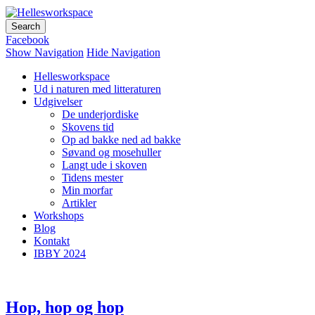
Hellesworkspace
Facebook
Show Navigation
Hide Navigation
Hellesworkspace
Ud i naturen med litteraturen
Udgivelser
De underjordiske
Skovens tid
Op ad bakke ned ad bakke
Søvand og mosehuller
Langt ude i skoven
Tidens mester
Min morfar
Artikler
Workshops
Blog
Kontakt
IBBY 2024
Hop, hop og hop