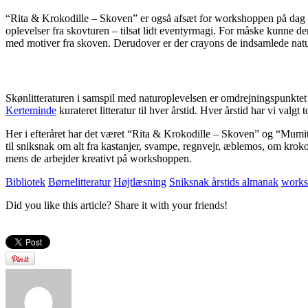
“Rita & Krokodille – Skoven” er også afsæt for workshoppen på dag to
oplevelser fra skovturen – tilsat lidt eventyrmagi. For måske kunne de
med motiver fra skoven. Derudover er der crayons de indsamlede naturm
Skønlitteraturen i samspil med naturoplevelsen er omdrejningspunktet f
Kerteminde
kurateret litteratur til hver årstid. Hver årstid har vi valg
Her i efteråret har det været “Rita & Krokodille – Skoven” og “Mumitr
til sniksnak om alt fra kastanjer, svampe, regnvejr, æblemos, om kroko
mens de arbejder kreativt på workshoppen.
Bibliotek
Børnelitteratur
Højtlæsning
Sniksnak årstids almanak
work
Did you like this article? Share it with your friends!