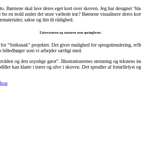
. Børnene skal lave deres eget kort over skoven. Jeg har designet ‘bl
r bo en trold under det store væltede træ? Børnene visualisere deres kor
aterialer, sakse og lim til rådighed.
Litteraturen og naturen som springbræt.
or “Sniksnak” projektet. Det giver mulighed for sprogstimulering, reflek
t to billedbøger som vi arbejder særligt med.
olden og den usynlige gæst”. Illustrationernes stemning og tekstens indh
diller kan klatre i træer og ulve i skoven. Det sprudler af fortællelyst
shop