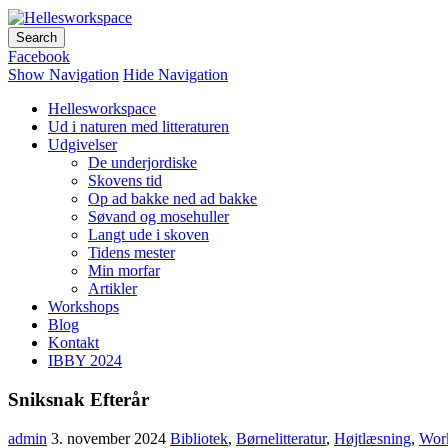
Hellesworkspace
Facebook
Show Navigation
Hide Navigation
Hellesworkspace
Ud i naturen med litteraturen
Udgivelser
De underjordiske
Skovens tid
Op ad bakke ned ad bakke
Søvand og mosehuller
Langt ude i skoven
Tidens mester
Min morfar
Artikler
Workshops
Blog
Kontakt
IBBY 2024
Sniksnak Efterår
admin
3. november 2024
Bibliotek
,
Børnelitteratur
,
Højtlæsning
,
Wor