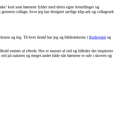
anke’ kort som børnene fylder med deres egne fortællinger og
t gennem collage, hvor jeg har designet særlige klip-ark og collageark
sion og leg. Til hver årstid har jeg og bibliotekerne i
Rudersdal
og
old emmer af efterår. Her er masser af ord og billeder der inspirerer
 og ord på naturen og meget andet både når børnene er ude i skoven og