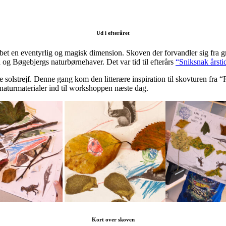
Ud i efteråret
bet en eventyrlig og magisk dimension. Skoven der forvandler sig fra gr
n og Bøgebjergs naturbørnehaver. Det var tid til efterårs
“Sniksnak årsti
ne solstrejf. Denne gang kom den litterære inspiration til skovturen fra
 naturmaterialer ind til workshoppen næste dag.
Kort over skoven