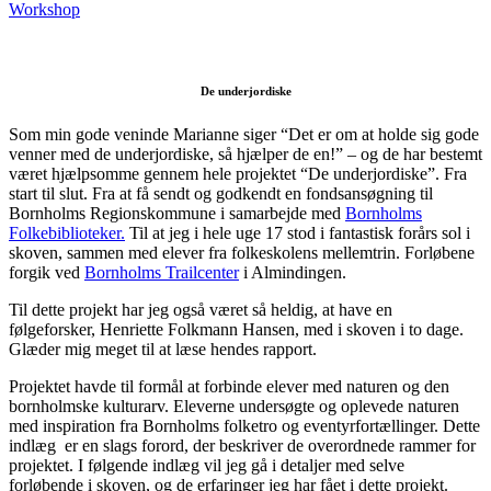
Workshop
De underjordiske
Som min gode veninde Marianne siger “Det er om at holde sig gode
venner med de underjordiske, så hjælper de en!” – og de har bestemt
været hjælpsomme gennem hele projektet “De underjordiske”. Fra
start til slut. Fra at få sendt og godkendt en fondsansøgning til
Bornholms Regionskommune i samarbejde med
Bornholms
Folkebiblioteker.
Til at jeg i hele uge 17 stod i fantastisk forårs sol i
skoven, sammen med elever fra folkeskolens mellemtrin. Forløbene
forgik ved
Bornholms Trailcenter
i Almindingen.
Til dette projekt har jeg også været så heldig, at have en
følgeforsker, Henriette Folkmann Hansen, med i skoven i to dage.
Glæder mig meget til at læse hendes rapport.
Projektet havde til formål at forbinde elever med naturen og den
bornholmske kulturarv. Eleverne undersøgte og oplevede naturen
med inspiration fra Bornholms folketro og eventyrfortællinger. Dette
indlæg er en slags forord, der beskriver de overordnede rammer for
projektet. I følgende indlæg vil jeg gå i detaljer med selve
forløbende i skoven, og de erfaringer jeg har fået i dette projekt.