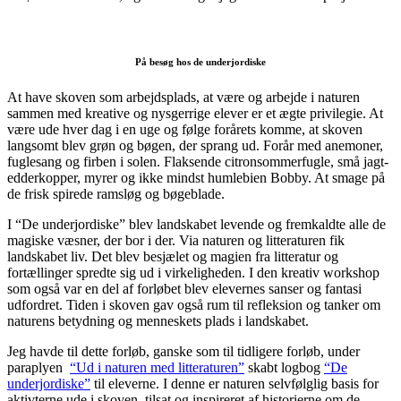
På besøg hos de underjordiske
At have skoven som arbejdsplads, at være og arbejde i naturen
sammen med kreative og nysgerrige elever er et ægte privilegie. At
være ude hver dag i en uge og følge forårets komme, at skoven
langsomt blev grøn og bøgen, der sprang ud. Forår med anemoner,
fuglesang og firben i solen. Flaksende citronsommerfugle, små jagt-
edderkopper, myrer og ikke mindst humlebien Bobby. At smage på
de frisk spirede ramsløg og bøgeblade.
I “De underjordiske” blev landskabet levende og fremkaldte alle de
magiske væsner, der bor i der. Via naturen og litteraturen fik
landskabet liv. Det blev besjælet og magien fra litteratur og
fortællinger spredte sig ud i virkeligheden. I den kreativ workshop
som også var en del af forløbet blev elevernes sanser og fantasi
udfordret. Tiden i skoven gav også rum til refleksion og tanker om
naturens betydning og menneskets plads i landskabet.
Jeg havde til dette forløb, ganske som til tidligere forløb, under
paraplyen
“Ud i naturen med litteraturen”
skabt logbog
“De
underjordiske”
til eleverne. I denne er naturen selvfølglig basis for
aktivterne ude i skoven, tilsat og inspireret af historierne om de