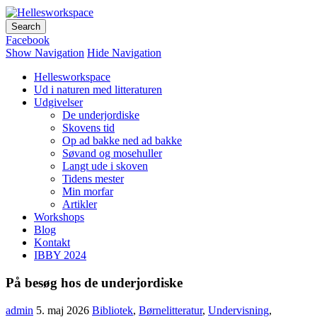
Hellesworkspace
Facebook
Show Navigation
Hide Navigation
Hellesworkspace
Ud i naturen med litteraturen
Udgivelser
De underjordiske
Skovens tid
Op ad bakke ned ad bakke
Søvand og mosehuller
Langt ude i skoven
Tidens mester
Min morfar
Artikler
Workshops
Blog
Kontakt
IBBY 2024
På besøg hos de underjordiske
admin
5. maj 2026
Bibliotek
,
Børnelitteratur
,
Undervisning
,